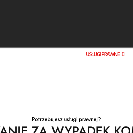
ETEKTYWISTYCZNE
LOKALIZACJE
USŁUGI PRAWNE
SECURA PRO
Usługi Prawne
Potrzebujesz usługi prawnej?
NIE ZA WYPADEK KO