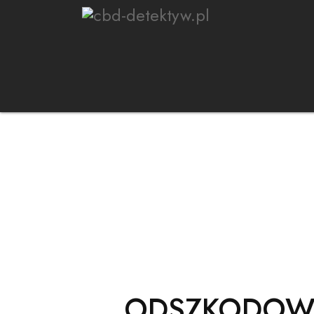
STRONA GŁÓWNA
USŁUGI D
ODSZKODOWA