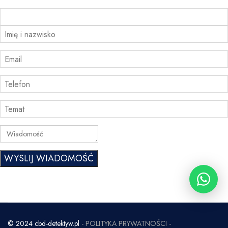
WYSLIJ WIADOMOŚĆ
© 2024 cbd-detektyw.pl
- POLITYKA PRYWATNOŚCI -