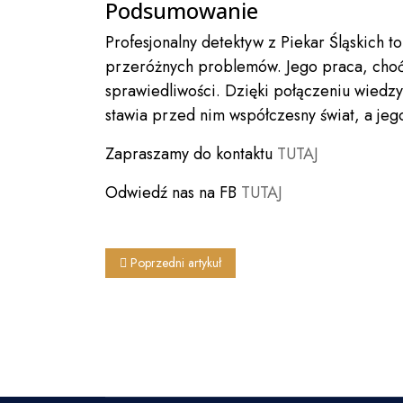
Podsumowanie
Profesjonalny detektyw z Piekar Śląskich 
przeróżnych problemów. Jego praca, choć
sprawiedliwości. Dzięki połączeniu wiedzy
stawia przed nim współczesny świat, a jeg
Zapraszamy do kontaktu
TUTAJ
Odwiedź nas na FB
TUTAJ
Poprzedni artykuł: Detektyw Katowice - Grunt to właś
Poprzedni artykuł