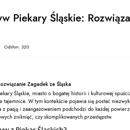
yw Piekary Śląskie: Rozwiąz
Odsłon: 320
 Rozwiązanie Zagadek ze Śląska
ekary Śląskie, miasto o bogatej historii i kulturowej spuśc
e tajemnice. W tym kontekście pojawia się postać niezwykl
óra z pasją i zaangażowaniem podchodzi do każdej powierzo
wych zniknięć, czy skomplikowanych przestępstw.
yw z Piekar Śląskich?