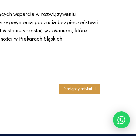
ających wsparcia w rozwiązywaniu
la zapewnienia poczucia bezpieczeństwa i
t w stanie sprostać wyzwaniom, które
ności w Piekarach Śląskich.
Następny artykuł: Detektyw Częstochowa
Następny artykuł