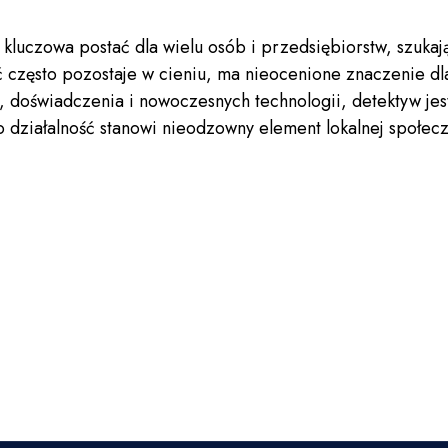
to kluczowa postać dla wielu osób i przedsiębiorstw, szuk
 często pozostaje w cieniu, ma nieocenione znaczenie d
, doświadczenia i nowoczesnych technologii, detektyw jes
o działalność stanowi nieodzowny element lokalnej społecz
ciwy wybór!