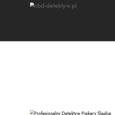
STRONA GŁÓWNA
USŁUGI D