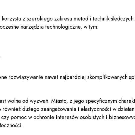
h korzysta z szerokiego zakresu metod i technik śledczy
woczesne narzędzia technologiczne, w tym:
,
wne rozwiązywanie nawet najbardziej skomplikowanych sp
 jest wolna od wyzwań. Miasto, z jego specyficznym char
le również dużego zaangażowania i elastyczności w działa
 czy pomoc w ochronie interesów osobistych i biznesowych
łeczności.